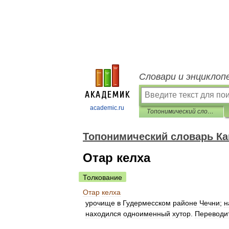
Словари и энциклоп
academic.ru
Топонимический словарь Кавказа
Топонимический словарь Ка
Отар келха
Толкование
Отар
келха
урочище
в
Гудермесском
районе
Чечни
;
н
находился
одноименный
хутор
.
Переводи