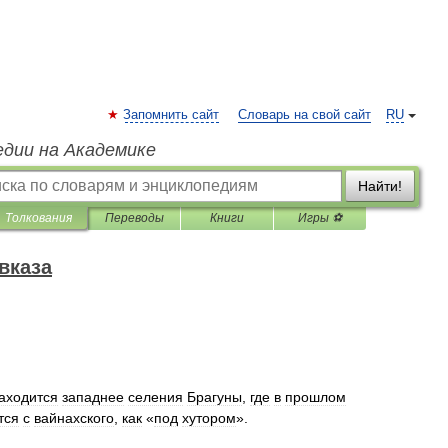
Запомнить сайт
Словарь на свой сайт
RU
едии на Академике
Найти!
Толкования
Переводы
Книги
Игры ⚽
вказа
аходится
западнее
селения
Брагуны
,
где
в
прошлом
тся
с
вайнахского
,
как
«
под
хутором
».