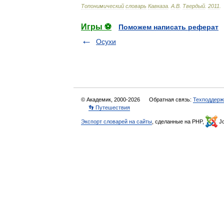
Топонимический
словарь
Кавказа
.
А
.
В
.
Твердый
.
2011
.
Игры ⚽
Поможем написать реферат
Осухи
© Академик, 2000-2026
Обратная связь:
Техподдерж
👣 Путешествия
Экспорт словарей на сайты
, сделанные на PHP,
Jo