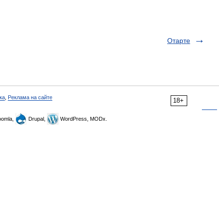
Отарте
ка
,
Реклама на сайте
18+
omla,
Drupal,
WordPress, MODx.